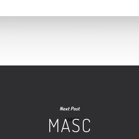
Next Post
MASC